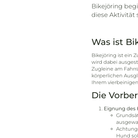
Bikejöring beg
diese Aktivität
Was ist Bi
Bikejöring ist ein
wird dabei ausges
Zugleine am Fahrra
körperlichen Ausgl
Ihrem vierbeinigen
Die Vorber
Eignung des 
Grundsätz
ausgewac
Achtung 
Hund sol