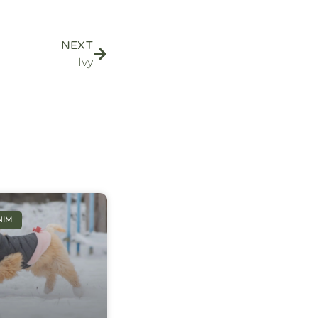
NEXT
Ivy
NIM