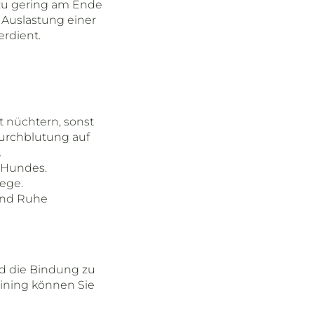
 zu gering am Ende
r Auslastung einer
rdient.
t nüchtern, sonst
Durchblutung auf
.
 Hundes.
ege.
und Ruhe
und die Bindung zu
aining können Sie