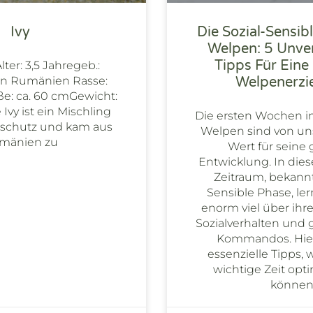
Ivy
Die Sozial-Sensib
Welpen: 5 Unve
Tipps Für Eine 
ter: 3,5 Jahregeb.:
in Rumänien Rasse:
Welpenerzi
e: ca. 60 cmGewicht:
Ivy ist ein Mischling
Die ersten Wochen i
rschutz und kam aus
Welpen sind von u
mänien zu
Wert für seine
Entwicklung. In dies
Zeitraum, bekannt 
Sensible Phase, l
enorm viel über ih
Sozialverhalten und
Kommandos. Hier
essenzielle Tipps, 
wichtige Zeit opt
können