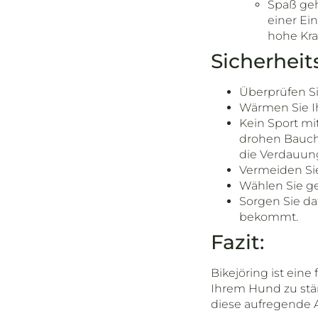
Spaß geh
einer Ei
hohe Kra
Sicherheit
Überprüfen Si
Wärmen Sie Ih
Kein Sport mi
drohen Bauchs
die Verdauung
Vermeiden Sie
Wählen Sie g
Sorgen Sie d
bekommt.
Fazit:
Bikejöring ist eine
Ihrem Hund zu stär
diese aufregende A