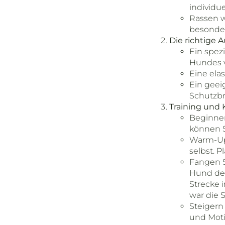
individue
Rassen w
besonder
Die richtige 
Ein spez
Hundes ve
Eine elas
Ein geei
Schutzbri
Training und 
Beginnen
können S
Warm-Ups
selbst. 
Fangen S
Hund den 
Strecke 
war die 
Steigern
und Moti