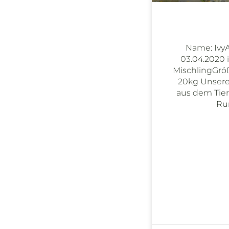
Name: IvyAl
03.04.2020 
MischlingGröß
20kg Unsere 
aus dem Tie
Ru