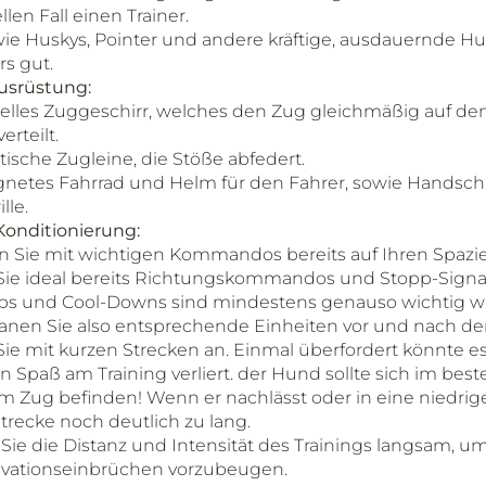
llen Fall einen Trainer.
ie Huskys, Pointer und andere kräftige, ausdauernde H
s gut.
Ausrüstung:
ielles Zuggeschirr, welches den Zug gleichmäßig auf de
rteilt.
tische Zugleine, die Stöße abfedert.
gnetes Fahrrad und Helm für den Fahrer, sowie Handsc
lle.
Konditionierung:
 Sie mit wichtigen Kommandos bereits auf Ihren Spazi
ie ideal bereits Richtungskommandos und Stopp-Signale
 und Cool-Downs sind mindestens genauso wichtig wie
Planen Sie also entsprechende Einheiten vor und nach de
ie mit kurzen Strecken an. Einmal überfordert könnte es 
Spaß am Training verliert. der Hund sollte sich im besten
im Zug befinden! Wenn er nachlässt oder in eine niedriger
Strecke noch deutlich zu lang.
 Sie die Distanz und Intensität des Trainings langsam, 
vationseinbrüchen vorzubeugen.