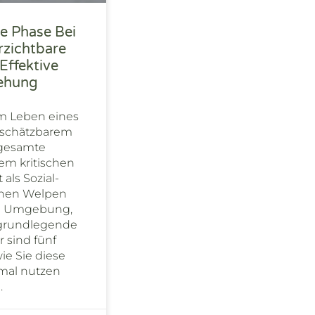
le Phase Bei
rzichtbare
Effektive
ehung
m Leben eines
nschätzbarem
 gesamte
em kritischen
als Sozial-
ernen Welpen
re Umgebung,
 grundlegende
 sind fünf
wie Sie diese
imal nutzen
.