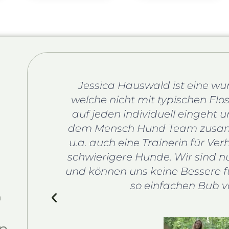
eführer.
Jessica Hauswald ist eine wu
ndliche,
welche nicht mit typischen Flo
n beim
auf jeden individuell eingeht 
ne
dem Mensch Hund Team zusamme
ing.
u.a. auch eine Trainerin für Ve
schwierigere Hunde. Wir sind nu
und können uns keine Bessere f
so einfachen Bub vo
n
n