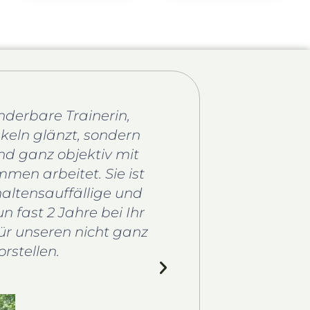
nderbare Trainerin,
Ein sehr anspruc
skeln glänzt, sondern
Freundlich u
und ganz objektiv mit
abwechslungsreiche 
n arbeitet. Sie ist
den Entwicklung
rhaltensauffällige und
Mantrail 
n fast 2 Jahre bei Ihr
ür unseren nicht ganz
rstellen.