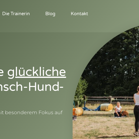
Die Trainerin
Blog
Kontakt
ne
glückliche
sch-Hund-
mit besonderem Fokus auf