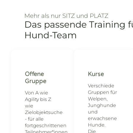
Mehr als nur SITZ und PLATZ
Das passende Training f
Hund-Team
Offene
Kurse
Gruppe
Verschiede
Gruppen für
Von A wie
Welpen,
Agility bis Z
Junghunde
wie
und
Zielobjektsuche
erwachsene
- für alle
Hunde.
fortgeschrittenen
Die
Teilnehmer*innen,