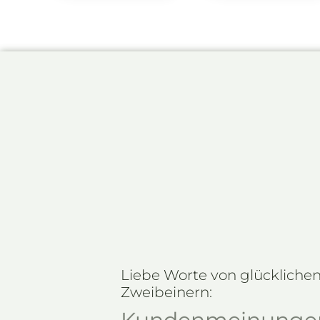
Anspruchsvolles Training für Hund und Hund
Empathie beim Korrigieren. Vor allem die freu
geduldige Art, beim Aufzeigen von Fehler
Hundeführer sucht seinesgleichen. Kei
Geldschneiderei, hier lohnt sich das Train
Liebe Worte von glückliche
Zweibeinern:
Kundenmeinunge